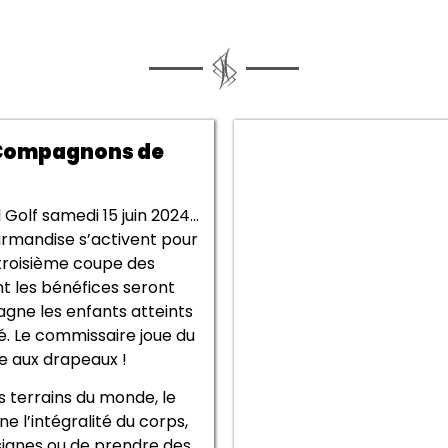
s Compagnons de
 Golf samedi 15 juin 2024…
ourmandise s’activent pour
 troisième coupe des
nt les bénéfices seront
pagne les enfants atteints
cé. Le commissaire joue du
ce aux drapeaux !
s terrains du monde, le
e l’intégralité du corps,
nsignes ou de prendre des