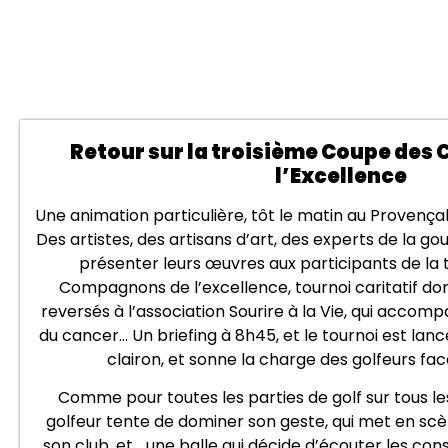
Retour sur la troisième Coupe de
l’Excellence
Une animation particulière, tôt le matin au Provençal
Des artistes, des artisans d’art, des experts de la g
présenter leurs œuvres aux participants de la
Compagnons de l’excellence, tournoi caritatif do
reversés à l’association Sourire à la Vie, qui accom
du cancer… Un briefing à 8h45, et le tournoi est lan
clairon, et sonne la charge des golfeurs fa
Comme pour toutes les parties de golf sur tous le
golfeur tente de dominer son geste, qui met en scèn
son club, et… une balle qui décide d’écouter les co