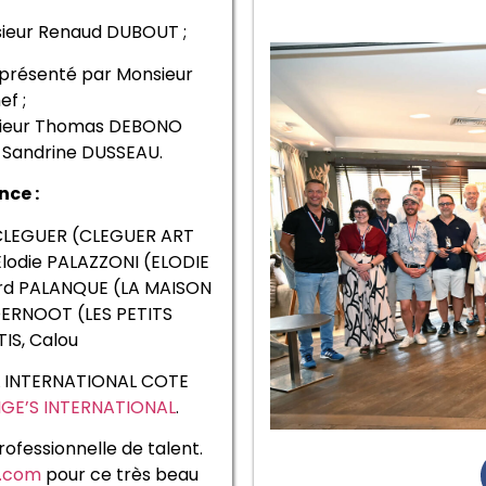
ieur Renaud DUBOUT ;
présenté par Monsieur
ef ;
sieur Thomas DEBONO
Sandrine DUSSEAU.
nce :
 CLEGUER (CLEGUER ART
lodie PALAZZONI (ELODIE
rard PALANQUE (LA MAISON
ERNOOT (LES PETITS
IS, Calou
L INTERNATIONAL COTE
IGE’S INTERNATIONAL
.
professionnelle de talent.
s.com
pour ce très beau