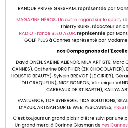
BANQUE PRIVEE GRESHAM, représentée par Mons
MAGAZINE HÉROS, Un autre regard sur le sport
,
re
Thierry SUIRE, rédacteur en ch
RADIO France BLEU AZUR
, représentée par Mon
GOLF PLUS à Cannes représenté par Madame 
nos Compagnons de l’Excelle
David ONEN, SABINE ALIENOR, MILA ARTISTE, Marc
CANNES), Catherine BROTHIER (ZK CHOCOLATIER), E
HOLISTIC BEAUTY), Sylvain BREVOT (LE CIRIER), Gé
DU CRAQUELIN), NICE BONBON, Véronique VAND
CARREAUX DE ST BARTH), KALLYA ART
EVALUENCE, TDA SYNERGIE, TICA SOLUTIONS, SKA
D’AZUR, ARTISAN SUR LE WEB, YESICANNES,
PREST
C’est toujours un grand plaisir d’être suivi par une 
Un grand merci à Corinne Glasman de
YesICanne